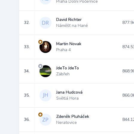
Praha Dolní Počernice
David Richter
32.
877.9
Náměšť na Hané
Martin Novak
33.
874.5
Praha 4
JdeTo JdeTo
34.
868.9
Zábřeh
Jana Hudcová
35.
866.0
Světlá Hora
Zdeněk Pluháček
36.
844.1
Neratovice