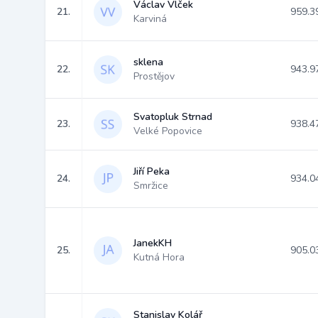
Václav Vlček
21.
959.3
Karviná
sklena
22.
943.9
Prostějov
Svatopluk Strnad
23.
938.4
Velké Popovice
Jiří Peka
24.
934.0
Smržice
JanekKH
25.
905.0
Kutná Hora
Stanislav Kolář