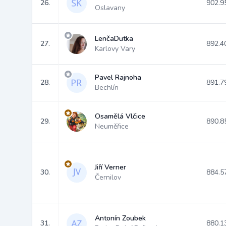
26.
902.9
Oslavany
LenčaDutka
27.
892.4
Karlovy Vary
Pavel Rajnoha
28.
891.7
Bechlín
Osamělá Vlčice
29.
890.8
Neuměřice
Jiří Verner
30.
884.5
Černilov
Antonín Zoubek
31.
880.1