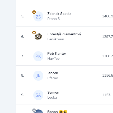
Zdenek Šesták
5.
1400.
Praha 3
Chřestýš diamantový
6.
1297.
Lanškroun
Petr Kantor
7.
1208.
Havířov
Jencek
8.
1156.
Přerov
Sajmon
9.
1153.
Louka
Banán 😃😃