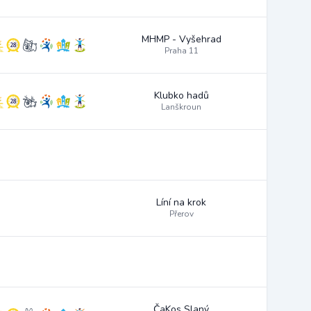
MHMP - Vyšehrad
Praha 11
Klubko hadů
Lanškroun
Líní na krok
Přerov
ČaKos Slaný