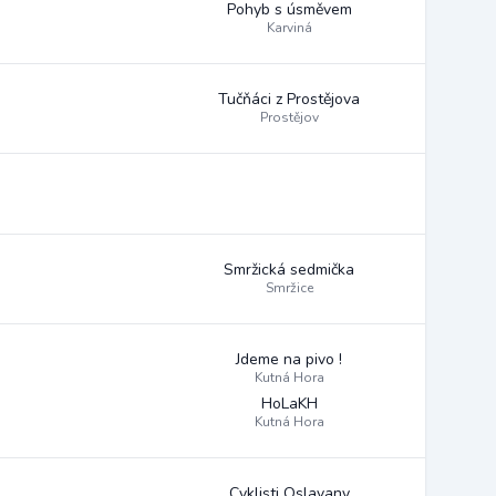
Pohyb s úsměvem
Karviná
Tučňáci z Prostějova
Prostějov
Smržická sedmička
Smržice
Jdeme na pivo !
Kutná Hora
HoLaKH
Kutná Hora
Cyklisti Oslavany