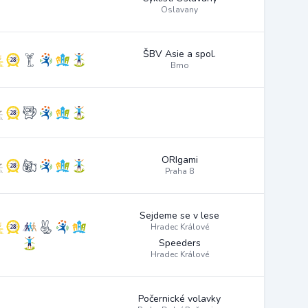
Oslavany
ŠBV Asie a spol.
Brno
ORIgami
Praha 8
Sejdeme se v lese
Hradec Králové
Speeders
Hradec Králové
Počernické volavky