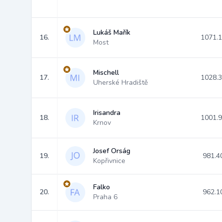
Lukáš Mařík
16.
1071.
Most
Mischell
17.
1028.
Uherské Hradiště
Irisandra
18.
1001.
Krnov
Josef Orság
19.
981.4
Kopřivnice
Falko
20.
962.1
Praha 6