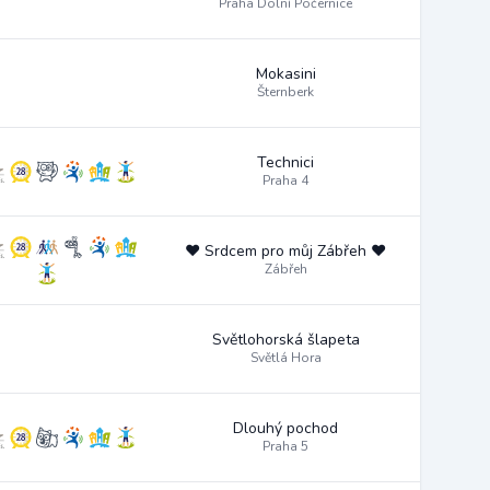
Praha Dolní Počernice
Mokasini
Šternberk
Technici
Praha 4
♥️ Srdcem pro můj Zábřeh ♥️
Zábřeh
Světlohorská šlapeta
Světlá Hora
Dlouhý pochod
Praha 5