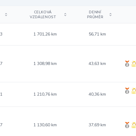
CELKOVÁ
DENNÍ
VZDÁLENOST
PRŮMĚR
73
1 701,26 km
56,71 km
67
1 308,98 km
43,63 km
31
1 210,76 km
40,36 km
17
1 130,60 km
37,69 km