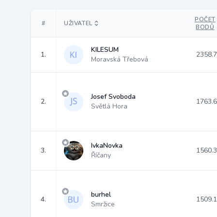
POČET
#
UŽIVATEL
BODŮ
KILESUM
1.
2358.
Moravská Třebová
Josef Svoboda
2.
1763.
Světlá Hora
IvkaNovka
3.
1560.
Říčany
burhel
4.
1509.
Smržice