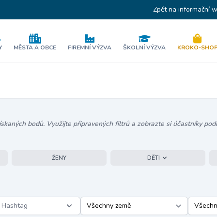
Zpět na informační 
Y
MĚSTA A OBCE
FIREMNÍ VÝZVA
ŠKOLNÍ VÝZVA
KROKO-SHO
kaných bodů. Využijte připravených filtrů a zobrazte si účastníky podl
ŽENY
DĚTI
Hashtag