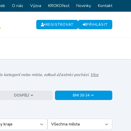
web
O nás
Výzva
KROKOfest
Novinky
Kontakt
REGISTROVAT
PŘIHLÁSIT
P
e kategorií nebo místa, odkud účastníci pochází.
Více
DOSPĚLÍ
BMI 30-34