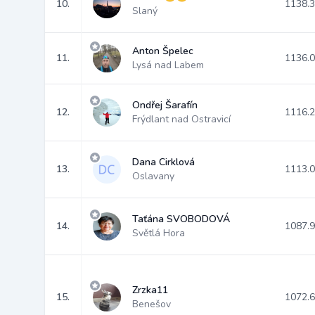
10.
1138.
Slaný
Anton Špelec
11.
1136.
Lysá nad Labem
Ondřej Šarafín
12.
1116.
Frýdlant nad Ostravicí
Dana Cirklová
13.
1113.
Oslavany
Taťána SVOBODOVÁ
14.
1087.
Světlá Hora
Zrzka11
15.
1072.
Benešov